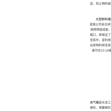
送、防止物料板
大型粉料储
是我公司自主研
频焊焊接成管，
缩口，即保证了
至库外，是利用
出库物料排至库
度可在10-
充气箱
是水泥工
梯形、等腰梯形