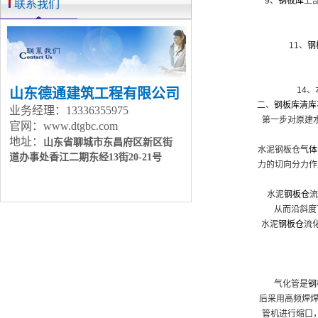
9、
钢板库
上
联系我们
11、
钢
14
山东德通建筑工程有限公司
二、
钢板库清库
业务经理：13336355975
第一步对原建
官网：www.dtgbc.com
地址：
山东省聊城市东昌府区新区街
水泥钢板仓
气体
道办事处
香江二期东经13街20-21号
力的切向分力作
水泥
钢板仓
流
从而沿斜度
水泥
钢板仓
流
气化管是
钢
后采用高频焊焊
管机进行缩口