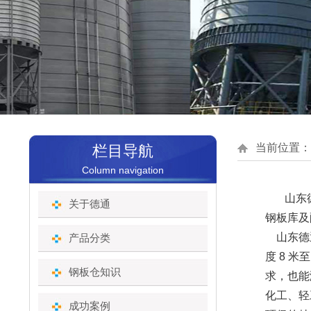
当前位置：
栏目导航
Column navigation
山东德
关于德通
钢板库及
山东德通
产品分类
度 8 
钢板仓知识
求，也能
化工、轻
成功案例