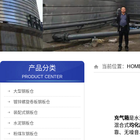
当前位置：
HOM
产品分类
PRODUCT CENTER
大型钢板仓
镀锌螺旋卷板钢板仓
装配式钢板仓
充气箱
是水
水泥钢板仓
混合式
均化
靠、无噪音
粉煤灰钢板仓