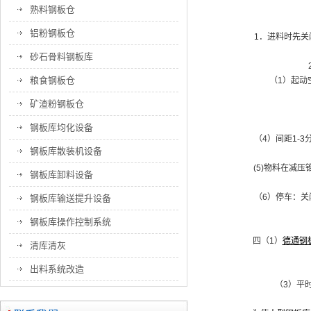
熟料钢板仓
铝粉钢板仓
1．进料时先
砂石骨料钢板库
粮食钢板仓
（1）起动
矿渣粉钢板仓
钢板库均化设备
（4）间距1-
钢板库散装机设备
(5)物料在减
钢板库卸料设备
（6）停车：
钢板库输送提升设备
钢板库操作控制系统
四（1）
德通钢
清库清灰
出料系统改造
（3）平