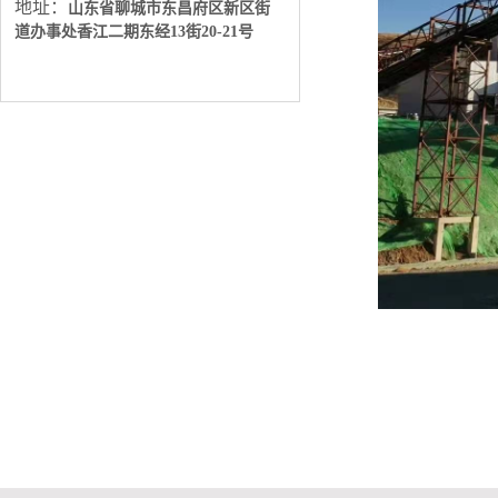
地址：
山东省聊城市东昌府区新区街
道办事处
香江二期东经13街20-21号