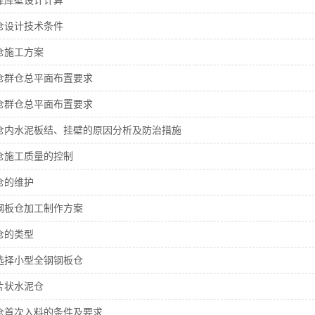
库库壁设计计算
仓设计技术条件
仓施工方案
仓群仓总平面布置要求
仓群仓总平面布置要求
仓内水泥板结、挂壁的原因分析及防治措施
仓施工质量的控制
仓的维护
钢板仓加工制作方案
仓的类型
选择小型全钢钢板仓
片状水泥仓
仓首次入料的条件及要求